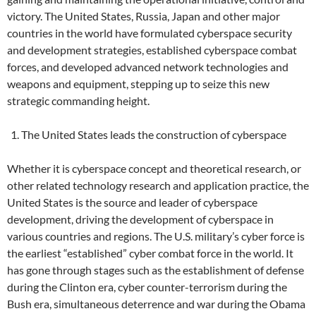
victory. The United States, Russia, Japan and other major
countries in the world have formulated cyberspace security
and development strategies, established cyberspace combat
forces, and developed advanced network technologies and
weapons and equipment, stepping up to seize this new
strategic commanding height.
The United States leads the construction of cyberspace
Whether it is cyberspace concept and theoretical research, or
other related technology research and application practice, the
United States is the source and leader of cyberspace
development, driving the development of cyberspace in
various countries and regions. The U.S. military’s cyber force is
the earliest “established” cyber combat force in the world. It
has gone through stages such as the establishment of defense
during the Clinton era, cyber counter-terrorism during the
Bush era, simultaneous deterrence and war during the Obama