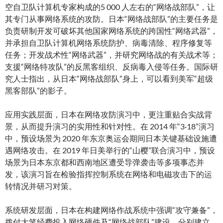
空自卫队计算机专家构成的5 000 人左右的“网络战部队”，让
其专门从事网络系统的攻防。日本“网络战部队”的主要任务是
负责研制开发可破坏其他国家网络系统的跨国性“网络武器”，
并承担自卫队计算机网络系统防护、病毒清除、程序修复等
任务；开发战术性“网络武器”，并研究网络战的有关战术等；
支援“网络特攻队”的反黑客组织、反病毒入侵等任务。国际研
究人士指出，从日本“网络战部队”身上，可以看到美军“超级
黑客部队”的影子。
应用实践层面，日本在网络攻防演习中，更注重贴合实战背
景，从而提升演习的实用性和针对性。在 2014 年“3·18”演习
中，预设场景为 2020 年东京奥运会期间日本关键基础设施遭
遇网络攻击。在 2019 年日美举行的“山樱”联合演习中，预设
场景为日本东京都和西南地区遭受导弹袭击等多项事态并
发，该演习旨在检验指挥控制系统在网络和电磁攻击下的运
转情况并研习对策。
系统研发层面，日本在构建网络作战系统中强调“攻守兼备”，
拨付大笔经费投入网络硬件及“网络战部队”建设，分别建立