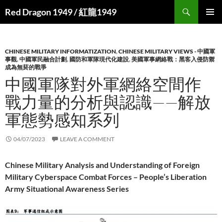
Search
Red Dragon 1949 / 紅龍1949
SKIP
PRIMAR
TO
MENU
CONTENT
CHINESE MILITARY INFORMATIZATION
,
CHINESE MILITARY VIEWS - 中國軍
事觀
,
中國軍民融合計劃
,
國防和軍隊現代化建設
,
美國軍事網絡戰：黑客入侵防禦
成為無菸的戰爭
中國軍隊對外軍網絡空間作
戰力量的分析與認識——解放
軍態勢感知系列
04/07/2023
LEAVE A COMMENT
Chinese Military Analysis and Understanding of Foreign
Military Cyberspace Combat Forces – People’s Liberation
Army Situational Awareness Series