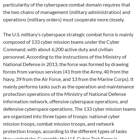
particularity of the cyberspace combat domain requires that
the two chains of management (military administration) and
operations (military orders) must cooperate more closely.
The U.S. military’s cyberspace strategic combat force is mainly
composed of 133 cyber mission teams under the Cyber
Command, with about 6,200 active duty and civilian
personnel. According to the instructions of the Ministry of
National Defense in 2013, the force was formed by drawing
forces from various services (41 from the Army, 40 from the
Navy, 39 from the Air Force, and 13 from the Marine Corps). It
mainly performs tasks such as the operation and maintenance
protection operations of the Ministry of National Defense
information network, offensive cyberspace operations, and
defensive cyberspace operations. The 133 cyber mission teams
are organized into three types of troops: national cyber
mission troops, combat mission troops, and network
protection troops, according to the different types of tasks
they undertake. Currently, the U.S. Cyber Task Force is