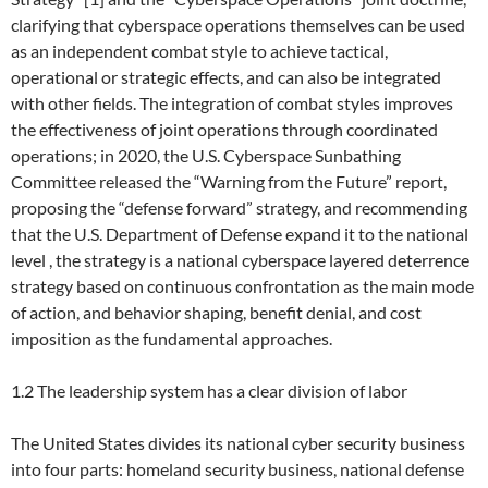
clarifying that cyberspace operations themselves can be used
as an independent combat style to achieve tactical,
operational or strategic effects, and can also be integrated
with other fields. The integration of combat styles improves
the effectiveness of joint operations through coordinated
operations; in 2020, the U.S. Cyberspace Sunbathing
Committee released the “Warning from the Future” report,
proposing the “defense forward” strategy, and recommending
that the U.S. Department of Defense expand it to the national
level , the strategy is a national cyberspace layered deterrence
strategy based on continuous confrontation as the main mode
of action, and behavior shaping, benefit denial, and cost
imposition as the fundamental approaches.
1.2 The leadership system has a clear division of labor
The United States divides its national cyber security business
into four parts: homeland security business, national defense