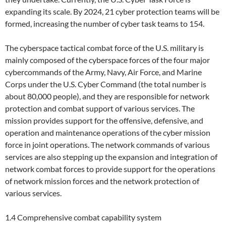
expanding its scale. By 2024, 21 cyber protection teams will be
formed, increasing the number of cyber task teams to 154.
The cyberspace tactical combat force of the U.S. military is
mainly composed of the cyberspace forces of the four major
cybercommands of the Army, Navy, Air Force, and Marine
Corps under the U.S. Cyber Command (the total number is
about 80,000 people), and they are responsible for network
protection and combat support of various services. The
mission provides support for the offensive, defensive, and
operation and maintenance operations of the cyber mission
force in joint operations. The network commands of various
services are also stepping up the expansion and integration of
network combat forces to provide support for the operations
of network mission forces and the network protection of
various services.
1.4 Comprehensive combat capability system