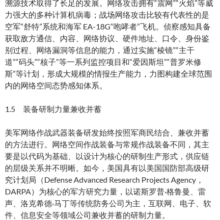
溯源技术取得了长足的发展。网络攻击拥有“震网”“火焰”等威
力强大的多种计算机病毒；战场网络攻击比较有代表性的是
空军“舒特”系统和海军 EA-18G“咆哮者”飞机。侦察感知具备
获取敌方通信、内容、网络协议、硬件地址、口令、身份鉴
别过程、网络漏洞等信息的能力，通过实施“棱镜”“主干
道”“码头”“核子”等一系列监控项目和“爱因斯坦”“普罗米修
斯”等计划，形成大规模的情报生产能力，力图构建全球范围
内的网络空间态势感知体系。
1.5 装备研制力量兼收并蓄
美军网络作战武器装备研发始终按照军商民结合、兼收并蓄
的方法进行。网络空间作战装备与常规作战装备不同，其主
要是以代码为基础、以设计为核心的研制生产形式，供应链
的层级关系并不明晰。如今，美国具有以美国国防部高级研
究计划局（Defense Advanced Research Projects Agency，
DARPA）为核心的军方研究力量，以诺斯罗普·格鲁曼、雷
声、洛克希德·马丁等传统防务公司为主，互联网、电子、软
件、信息安全等领域公司兼收并蓄的研制力量。