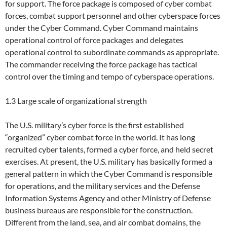
for support. The force package is composed of cyber combat
forces, combat support personnel and other cyberspace forces
under the Cyber Command. Cyber Command maintains
operational control of force packages and delegates
operational control to subordinate commands as appropriate.
The commander receiving the force package has tactical
control over the timing and tempo of cyberspace operations.
1.3 Large scale of organizational strength
The U.S. military’s cyber force is the first established
“organized” cyber combat force in the world. It has long
recruited cyber talents, formed a cyber force, and held secret
exercises. At present, the U.S. military has basically formed a
general pattern in which the Cyber Command is responsible
for operations, and the military services and the Defense
Information Systems Agency and other Ministry of Defense
business bureaus are responsible for the construction.
Different from the land, sea, and air combat domains, the