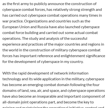
as the first army to publicly announce the construction of
cyberspace combat forces, has relatively strong strength and
has carried out cyberspace combat operations many times in
war practice. Organizations and countries such as the
European Union and Russia have also launched cyberspace
combat force building and carried out some actual combat
operations. The study and analysis of the successful
experience and practices of the major countries and regions in
the world in the construction of military cyberspace combat
forces has important reference and enlightenment significance
for the development of cyberspace in my country.
With the rapid development of network information
technology and its wide application in the military, cyberspace
has become an emerging combat domain following the four
domains of land, sea, air, and space, and cyberspace operations
have also become an inseparable and important component of
all-domain joint operations part, and become the key to
gaining and maintaining the operational initiative, control and