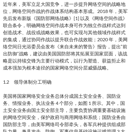
近年来，美军立足大国竞争，进一步提升网络空间的战略地
位，网络空间作战的作战体系结构基本形成。2018 年，美军
先后发布新版《国防部网络战略》[1] 以及《网络空间作战》
联合条令，明确网络空间作战本身可作为独立作战样式达到
创造战术、战役或战略效果，也可实现与其他领域作战样式
的集成，通过协同作战以提升联合作战效能；2020 年，美网
络空间日光浴委员会发布《来自未来的警告》报告，提出“前
出防御”战略，建议由美国国防部将其拓展至国家层面，该战
略是以持续交锋为主要行动模式，以行为塑造、获益拒止和
成本强加为根本途径的国家网络空间分层威慑战略。
1.2 领导体制分工明确
美国将国家网络安全业务总体分成国土安全业务、国防业
务、情报业务、执法业务 4 个部分，如图 1 所示。其中，国
土安全业务由国土安全部主导，主要负责协调重要基础设施
的网络空间安全，保护政府与商用网络和系统；国防业务由
国防部主导，由美军网络司令部牵头，各军兵种提供组成部
队力量，兼具攻击、防御、军事信息基础设施运维管理 3 大