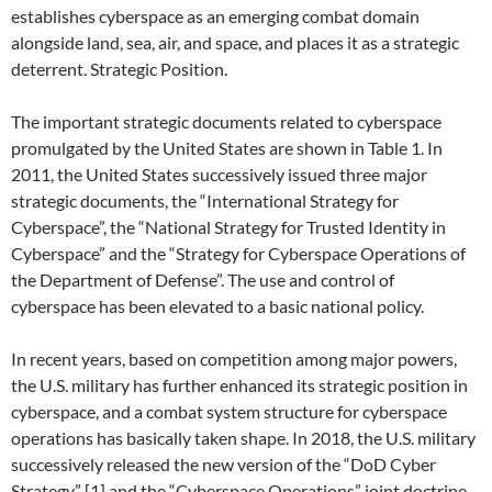
establishes cyberspace as an emerging combat domain
alongside land, sea, air, and space, and places it as a strategic
deterrent. Strategic Position.
The important strategic documents related to cyberspace
promulgated by the United States are shown in Table 1. In
2011, the United States successively issued three major
strategic documents, the “International Strategy for
Cyberspace”, the “National Strategy for Trusted Identity in
Cyberspace” and the “Strategy for Cyberspace Operations of
the Department of Defense”. The use and control of
cyberspace has been elevated to a basic national policy.
In recent years, based on competition among major powers,
the U.S. military has further enhanced its strategic position in
cyberspace, and a combat system structure for cyberspace
operations has basically taken shape. In 2018, the U.S. military
successively released the new version of the “DoD Cyber
Strategy” [1] and the “Cyberspace Operations” joint doctrine,