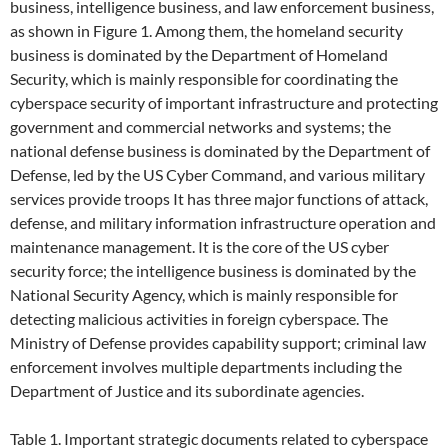
business, intelligence business, and law enforcement business,
as shown in Figure 1. Among them, the homeland security
business is dominated by the Department of Homeland
Security, which is mainly responsible for coordinating the
cyberspace security of important infrastructure and protecting
government and commercial networks and systems; the
national defense business is dominated by the Department of
Defense, led by the US Cyber Command, and various military
services provide troops It has three major functions of attack,
defense, and military information infrastructure operation and
maintenance management. It is the core of the US cyber
security force; the intelligence business is dominated by the
National Security Agency, which is mainly responsible for
detecting malicious activities in foreign cyberspace. The
Ministry of Defense provides capability support; criminal law
enforcement involves multiple departments including the
Department of Justice and its subordinate agencies.
Table 1. Important strategic documents related to cyberspace