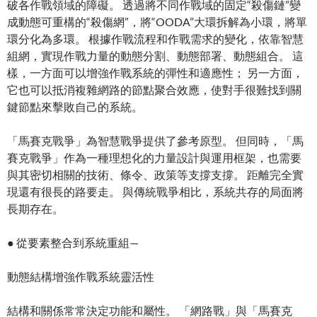
破各作戰領域的障礙。 透過將不同作戰域的固定“殺傷鏈”變
成動態可重構的“殺傷網”，將“OODA”大環拆解為小環，將單
環分化為多環。 根據作戰流程和作戰需求的變化，依靠智慧
組網，實現作戰力量的動態分割、動態部署、動態組合。 這
樣，一方面可以增強作戰系統的彈性和適應性； 另一方面，
它也可以抵消複雜網路的節點聚合效應，使對手很難找到關
鍵節點來擊敗自己的系統。
「馬賽克戰爭」為智慧戰爭提供了參考原型。 但同時，「馬
賽克戰爭」作為一種理想化的力量設計與運用框架，也需要
與其密切相關的技術、條令、政策等支撐支撐。 距離完全實
現還有很長的路要走。 與傳統戰爭相比，系統共存的局面將
長期存在。
● 從要素整合到系統重組—
動態結構增強作戰系統靈活性
結構和關係常常決定功能和屬性。 「網路戰」與「馬賽克