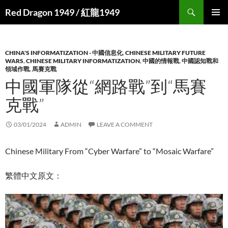
Search
Red Dragon 1949 / 紅龍1949
SKIP
PRIMAR
TO
MENU
CONTENT
CHINA'S INFORMATIZATION - 中國信息化
,
CHINESE MILITARY FUTURE
WARS
,
CHINESE MILITARY INFORMATIZATION
,
中國的情報戰
,
中國認知戰和
領域作戰
,
馬賽克戰
中國軍隊從“網路戰”到“馬賽
克戰”
03/01/2024
ADMIN
LEAVE A COMMENT
Chinese Military From “Cyber Warfare” to “Mosaic Warfare”
繁體中文原文：