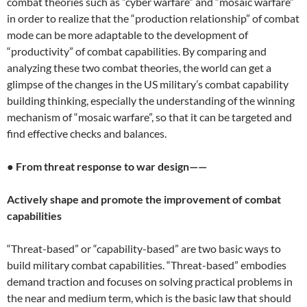
combat theories such as “cyber warfare” and “mosaic warfare”
in order to realize that the “production relationship” of combat
mode can be more adaptable to the development of
“productivity” of combat capabilities. By comparing and
analyzing these two combat theories, the world can get a
glimpse of the changes in the US military’s combat capability
building thinking, especially the understanding of the winning
mechanism of “mosaic warfare”, so that it can be targeted and
find effective checks and balances.
●
From threat response to war design——
Actively shape and promote the improvement of combat
capabilities
“Threat-based” or “capability-based” are two basic ways to
build military combat capabilities. “Threat-based” embodies
demand traction and focuses on solving practical problems in
the near and medium term, which is the basic law that should