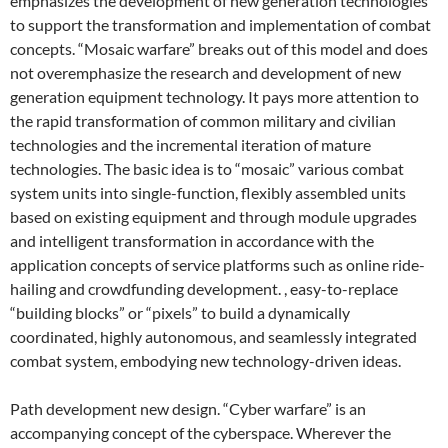
emphasizes the development of new generation technologies
to support the transformation and implementation of combat
concepts. “Mosaic warfare” breaks out of this model and does
not overemphasize the research and development of new
generation equipment technology. It pays more attention to
the rapid transformation of common military and civilian
technologies and the incremental iteration of mature
technologies. The basic idea is to “mosaic” various combat
system units into single-function, flexibly assembled units
based on existing equipment and through module upgrades
and intelligent transformation in accordance with the
application concepts of service platforms such as online ride-
hailing and crowdfunding development. , easy-to-replace
“building blocks” or “pixels” to build a dynamically
coordinated, highly autonomous, and seamlessly integrated
combat system, embodying new technology-driven ideas.
Path development new design. “Cyber ​​warfare” is an
accompanying concept of the cyberspace. Wherever the