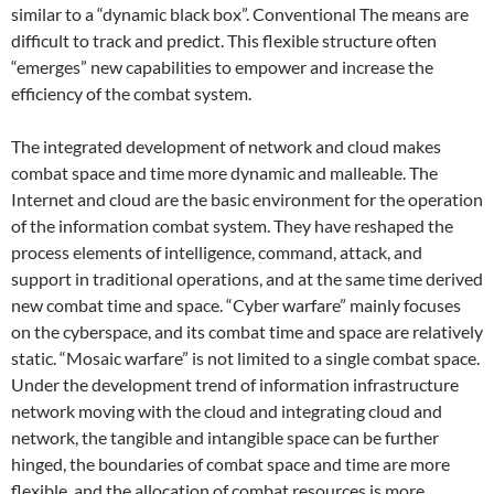
similar to a “dynamic black box”. Conventional The means are
difficult to track and predict. This flexible structure often
“emerges” new capabilities to empower and increase the
efficiency of the combat system.
The integrated development of network and cloud makes
combat space and time more dynamic and malleable. The
Internet and cloud are the basic environment for the operation
of the information combat system. They have reshaped the
process elements of intelligence, command, attack, and
support in traditional operations, and at the same time derived
new combat time and space. “Cyber ​​warfare” mainly focuses
on the cyberspace, and its combat time and space are relatively
static. “Mosaic warfare” is not limited to a single combat space.
Under the development trend of information infrastructure
network moving with the cloud and integrating cloud and
network, the tangible and intangible space can be further
hinged, the boundaries of combat space and time are more
flexible, and the allocation of combat resources is more