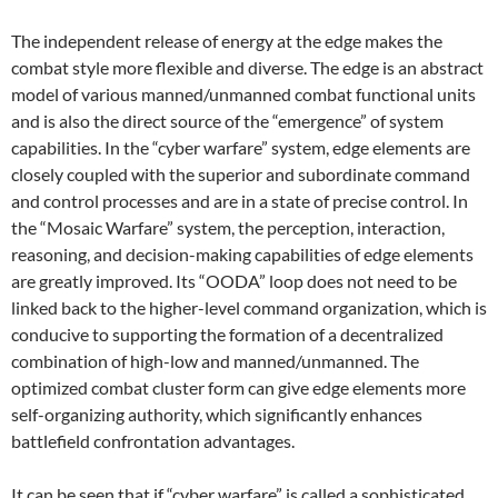
The independent release of energy at the edge makes the
combat style more flexible and diverse. The edge is an abstract
model of various manned/unmanned combat functional units
and is also the direct source of the “emergence” of system
capabilities. In the “cyber warfare” system, edge elements are
closely coupled with the superior and subordinate command
and control processes and are in a state of precise control. In
the “Mosaic Warfare” system, the perception, interaction,
reasoning, and decision-making capabilities of edge elements
are greatly improved. Its “OODA” loop does not need to be
linked back to the higher-level command organization, which is
conducive to supporting the formation of a decentralized
combination of high-low and manned/unmanned. The
optimized combat cluster form can give edge elements more
self-organizing authority, which significantly enhances
battlefield confrontation advantages.
It can be seen that if “cyber warfare” is called a sophisticated