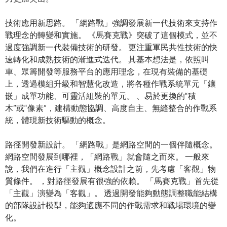
技術應用新思路。 「網路戰」強調發展新一代技術來支持作
戰理念的轉變和實施。 《馬賽克戰》突破了這個模式，並不
過度強調新一代裝備技術的研發。 更注重軍民共性技術的快
速轉化和成熟技術的漸進式迭代。 其基本想法是，依照叫
車、眾籌開發等服務平台的應用理念，在現有裝備的基礎
上，透過模組升級和智慧化改造，將各種作戰系統單元「鑲
嵌」成單功能、可靈活組裝的單元。 、易於更換的“積
木”或“像素”，建構動態協調、高度自主、無縫整合的作戰系
統，體現新技術驅動的概念。
路徑開發新設計。 「網路戰」是網路空間的一個伴隨概念。
網路空間發展到哪裡，「網路戰」就會隨之而來。 一般來
說，我們在進行「主觀」概念設計之前，先考慮「客觀」物
質條件。 ，對路徑發展有很強的依賴。 「馬賽克戰」首先從
「主觀」演變為「客觀」。 透過開發能夠動態調整職能結構
的部隊設計模型，能夠適應不同的作戰需求和戰場環境的變
化。