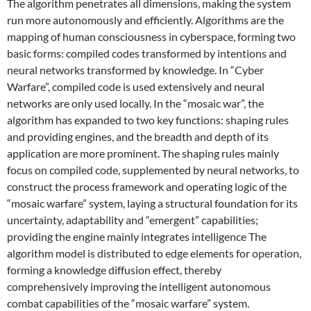
The algorithm penetrates all dimensions, making the system
run more autonomously and efficiently. Algorithms are the
mapping of human consciousness in cyberspace, forming two
basic forms: compiled codes transformed by intentions and
neural networks transformed by knowledge. In “Cyber ​​
Warfare”, compiled code is used extensively and neural
networks are only used locally. In the “mosaic war”, the
algorithm has expanded to two key functions: shaping rules
and providing engines, and the breadth and depth of its
application are more prominent. The shaping rules mainly
focus on compiled code, supplemented by neural networks, to
construct the process framework and operating logic of the
“mosaic warfare” system, laying a structural foundation for its
uncertainty, adaptability and “emergent” capabilities;
providing the engine mainly integrates intelligence The
algorithm model is distributed to edge elements for operation,
forming a knowledge diffusion effect, thereby
comprehensively improving the intelligent autonomous
combat capabilities of the “mosaic warfare” system.