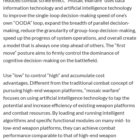
reduced combat strike effect. “Mosaic Warfare” uses data
information technology and artificial intelligence technology
to improve the single-loop decision-making speed of one’s
own “OODA” loop, expand the breadth of parallel decision-
making, reduce the granularity of group-loop decision-making,
speed up the progress of system operations, and overall create
a model that is always one step ahead of others. The “first
move” posture aims to firmly control the dominance of
cognitive decision-making on the battlefield.
Use “low” to control “high” and accumulate cost
advantages. Different from the traditional combat concept of
pursuing high-end weapon platforms, “mosaic warfare”
focuses on using artificial intelligence technology to tap the
potential and increase efficiency of existing weapon platforms
and combat resources. By loading and running intelligent
algorithms and specific functional modules on many mid- to
low-end weapon platforms, they can achieve combat
performance comparable to that of high-end weapon