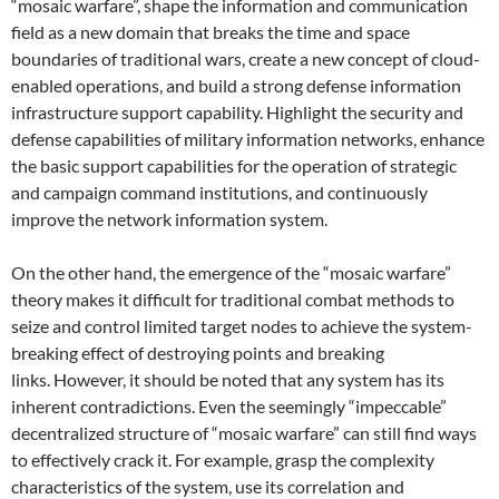
“mosaic warfare”, shape the information and communication
field as a new domain that breaks the time and space
boundaries of traditional wars, create a new concept of cloud-
enabled operations, and build a strong defense information
infrastructure support capability. Highlight the security and
defense capabilities of military information networks, enhance
the basic support capabilities for the operation of strategic
and campaign command institutions, and continuously
improve the network information system.
On the other hand, the emergence of the “mosaic warfare”
theory makes it difficult for traditional combat methods to
seize and control limited target nodes to achieve the system-
breaking effect of destroying points and breaking
links. However, it should be noted that any system has its
inherent contradictions. Even the seemingly “impeccable”
decentralized structure of “mosaic warfare” can still find ways
to effectively crack it. For example, grasp the complexity
characteristics of the system, use its correlation and