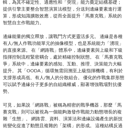
輯，為其不確定性、適應性和「突現」能力奠定結構基礎；
提供引擎主要整合智慧演算法模型，分送到邊緣要素進行運
算，形成知識擴散效應，從而全面提升「馬賽克戰」系統的
智慧自主作戰能力。
邊緣能量的獨立釋放，讓戰鬥方式更靈活多元。 邊緣是各種
有人/無人作戰功能單元的抽像模型，也是系統能力「湧現」
的直接來源。 在「網路戰」體系中，邊緣要素與上級和下級
指揮控制流程緊密耦合，處於精確控制狀態。 在「馬賽克戰
爭」系統中，邊緣要素的感知、互動、推理、決策能力大幅
提升。 其「OODA」循環無需回溯至上級指揮機構，有利於
支撐形成高低、有人/無人的分散組合。 優化的作戰集群形態
可以賦予邊緣分子更多的自組織權威，顯著增強戰場對抗優
勢。
可見，如果說「網路戰」被稱為精密的戰爭機器，那麼「馬
賽克戰」則可以被視為一個能夠激發作戰能力動態增長的複
雜「生態」。 網路雲、資料、演算法和邊緣設備產生的新技
術變化促進了動態且複雜的「架構」的形成。 這種結構反過