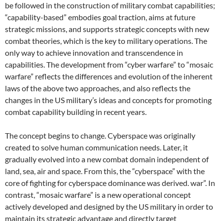
be followed in the construction of military combat capabilities;
“capability-based” embodies goal traction, aims at future
strategic missions, and supports strategic concepts with new
combat theories, which is the key to military operations. The
only way to achieve innovation and transcendence in
capabilities. The development from “cyber warfare” to “mosaic
warfare” reflects the differences and evolution of the inherent
laws of the above two approaches, and also reflects the
changes in the US military’s ideas and concepts for promoting
combat capability building in recent years.
The concept begins to change. Cyberspace was originally
created to solve human communication needs. Later, it
gradually evolved into a new combat domain independent of
land, sea, air and space. From this, the “cyberspace” with the
core of fighting for cyberspace dominance was derived. war”. In
contrast, “mosaic warfare” is a new operational concept
actively developed and designed by the US military in order to
maintain its strategic advantage and directly target