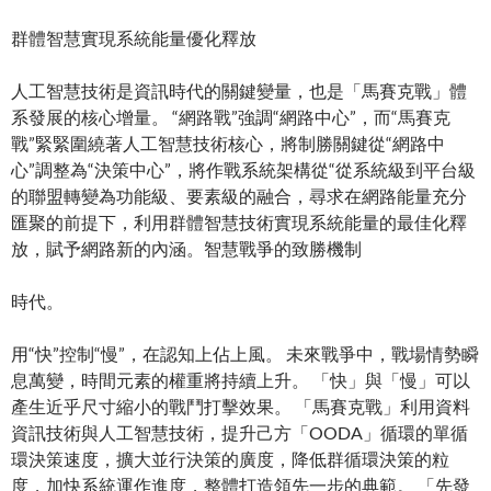
群體智慧實現系統能量優化釋放
人工智慧技術是資訊時代的關鍵變量，也是「馬賽克戰」體
系發展的核心增量。 “網路戰”強調“網路中心”，而“馬賽克
戰”緊緊圍繞著人工智慧技術核心，將制勝關鍵從“網路中
心”調整為“決策中心”，將作戰系統架構從“從系統級到平台級
的聯盟轉變為功能級、要素級的融合，尋求在網路能量充分
匯聚的前提下，利用群體智慧技術實現系統能量的最佳化釋
放，賦予網路新的內涵。智慧戰爭的致勝機制
時代。
用“快”控制“慢”，在認知上佔上風。 未來戰爭中，戰場情勢瞬
息萬變，時間元素的權重將持續上升。 「快」與「慢」可以
產生近乎尺寸縮小的戰鬥打擊效果。 「馬賽克戰」利用資料
資訊技術與人工智慧技術，提升己方「OODA」循環的單循
環決策速度，擴大並行決策的廣度，降低群循環決策的粒
度，加快系統運作進度，整體打造領先一步的典範。 「先發