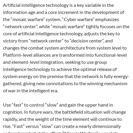
Artificial intelligence technology is a key variable in the
information age and a core increment in the development of
the “mosaic warfare” system. “Cyber ​​warfare” emphasizes
“network center”, while “mosaic warfare” tightly focuses on the
core of artificial intelligence technology, adjusts the key to
victory from “network center” to “decision center”, and
changes the combat system architecture from system level to
Platform-level alliances are transformed into functional-level
and element-level integration, seeking to use group
intelligence technology to achieve the optimal release of
system energy on the premise that the network is fully energy-
gathered, giving new connotations to the winning mechanism
of war in the intelligent era.
Use “fast” to control “slow” and gain the upper hand in
cognition. In future wars, the battlefield situation will change
rapidly, and the weight of the time element will continue to
rise. “Fast” versus “slow” can create a nearly dimensionally