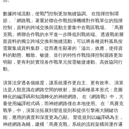
數據跨域流動，使戰鬥控制更加無縫協調。 在指揮控制環
節，「網路戰」著重於聯合作戰指揮機構對作戰單位的指揮
控制，資料的跨域交換與流動主要集中在戰區戰場。 「馬賽
克戰」將聯合作戰的水平進一步降低到戰術端。 透過戰術層
面資料的獨立跨域交換和無縫流動，可以將各種資料孤島按
需聚集成資料集群，從而產生顯著的「溢出」效應，使得資
料的動態、離散、敏捷、並行的特性作戰指揮控制迴路更加
明顯，更有利於實現各作戰單元按需敏捷連動、高效協同行
動。
演算法穿透各個維度，讓系統運作更自主、更有效率。 演算
法是人類意識在網路空間的映射，形成兩種基本形式：意圖
轉化的編譯碼和知識轉化的神經網路。 在《網路戰》中，大
量使用編譯程式碼，而神經網路僅在本地使用。 在「馬賽克
戰爭」中，演算法拓展到塑造規則和提供引擎兩大關鍵功
能，應用的廣度和深度更為凸顯。 塑造規則以編譯碼為主，
神經網路為輔，建構「馬賽克戰」系統的流程架構與運作邏