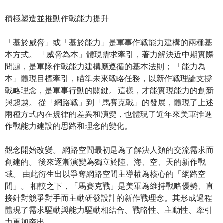
積極塑造並推動作戰能力提升
「基於威脅」或「基於能力」是軍事作戰能力建構的兩種基
本方式。 「威脅為本」體現需求牽引，著力解決近中期實際
問題，是軍隊作戰能力建構應遵循的基本法則； 「能力為
本」體現目標牽引，瞄準未來戰略任務，以新作戰理論支撐
戰略理念，是軍事行動的關鍵。 這樣，才能實現能力的創新
與超越。 從「網路戰」到「馬賽克戰」的發展，體現了上述
兩種方式內在規律的差異和演變，也體現了近年來美軍推進
作戰能力建設的思路和理念的變化。
觀念開始改變。 網路空間最初是為了解決人類的交流需求而
創建的。 後來逐漸演變為獨立於陸、海、空、天的新作戰
域。 由此衍生出以爭奪網路空間主導權為核心的「網路空
間」。 相較之下，「馬賽克戰」是美軍為維持戰略優勢、直
接針對競爭對手而主動研發設計的新作戰理念。其形成過程
體現了需求驅動與能力驅動相結合、戰略性、主動性、牽引
力更加突出。