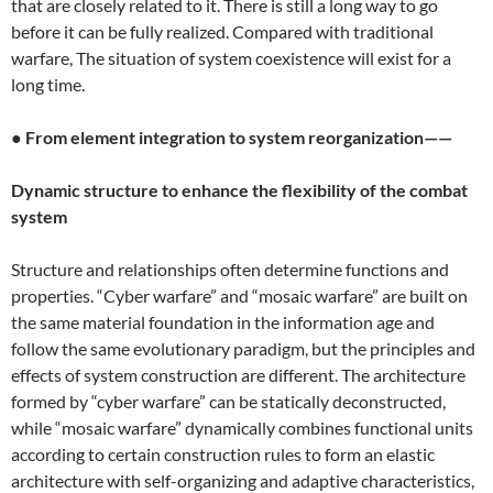
that are closely related to it. There is still a long way to go
before it can be fully realized. Compared with traditional
warfare, The situation of system coexistence will exist for a
long time.
●
From element integration to system reorganization——
Dynamic structure to enhance the flexibility of the combat
system
Structure and relationships often determine functions and
properties. “Cyber ​​warfare” and “mosaic warfare” are built on
the same material foundation in the information age and
follow the same evolutionary paradigm, but the principles and
effects of system construction are different. The architecture
formed by “cyber warfare” can be statically deconstructed,
while “mosaic warfare” dynamically combines functional units
according to certain construction rules to form an elastic
architecture with self-organizing and adaptive characteristics,