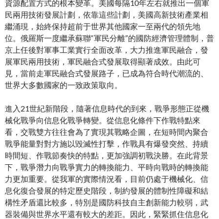
資源配置方式的根本變革。美國每隔10年左右就推出一個軍
民兩用技術發展計劃，依靠這些計劃，美國高新技術產業相
繼涌現，始終保持超前于世界其他國家一至兩代的領先地
位。俄羅斯一度繼承蘇聯“軍民分離”的國防經濟管理體制，普
京上任後對軍事工業實行全面改革，大力推進軍民融合，發
展軍民兩用技術，軍民融合式發展取得顯著成效。由此可
見，當前走軍民融合式發展路子，已成為符合時代潮流的、
世界大多數國家的一致政策取向。
進入21世紀新階段，隨著信息時代的到來，戰爭形態正從機
械化戰爭向信息化戰爭轉變。從信息化條件下作戰特點來
看，交戰雙方往往會為了實現其戰略企圖，在短時間內聚合
戰爭能量對對方施以毀滅性打擊，作戰具有爆發突然、持續
時間短、作戰節奏快的特點，更加強調初戰決勝。在此背景
下，戰爭潛力向戰爭實力的轉換能力、平時向戰時的轉換能
力更加重要。從我軍的實際情況看，目前仍處于機械化、信
息化復合發展的特定歷史階段，制約發展的體制性障礙和結
構性矛盾還比較多，特別是國防科技自主創新能力較弱，武
器裝備與世界水平還有較大的差距。因此，緊緊抓住信息化