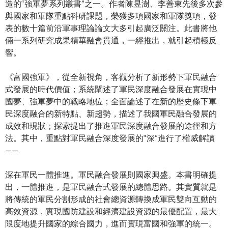
造的“強軍夢系列叢書”之一。作者陳昱澍、李善東先後多次參
與國家和軍隊重點科研課題，榮獲多項國家和軍隊獎項，發
表的數十篇前沿軍事理論論文大多引起廣泛關注。此書將他
倆一系列研究成果精華融會貫通，一經推出，就引起積極反
響。
《富國強軍》，從全新視角，客觀分析了新形勢下軍民融合
式發展的時代價值；系統闡述了軍民深度融合發展在實現中
國夢、強軍夢中的戰略地位；全面論述了在新的歷史條下軍
民深度融合的新特點、新趨勢，描述了我國軍民融合發展的
成效和現狀；探索提出了推進軍民深度融合發展的途徑和方
法。其中，重點對軍民融合深度發展的“深”進行了權威解讀
——
深在軍民一體推進。軍民融合發展則國家興盛。本書明確提
出，一體推進，是軍民融合式發展的總體思路。其實質就是
將傳統的軍民分割形成的社會總資源轉換成軍民雙向互動的
高效資源，實現國防建設和經濟建設資源的最優配置，最大
限度地提升國家的綜合國力，進而實現富國和強軍的統一。