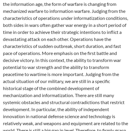
the information age, the form of warfare is changing from
mechanized warfare to information warfare. Judging from the
characteristics of operations under informatization conditions,
both sides in wars often gather war energy in a short period of
time in order to achieve their strategic intentions to inflict a
devastating attack on each other. Operations have the
characteristics of sudden outbreak, short duration, and fast
pace of operations. More emphasis on the first battle and
decisive victory. In this context, the ability to transform war
potential to war strength and the ability to transform
peacetime to wartime is more important. Judging from the
actual situation of our military, we are still in a specific
historical stage of the combined development of
mechanization and informatization. There are still many
systemic obstacles and structural contradictions that restrict
development. In particular, the ability of independent
innovation in national defense science and technology is
relatively weak, and weapons and equipment are related to the
world. There is still a big gap in level. Therefore, to firmly grasp