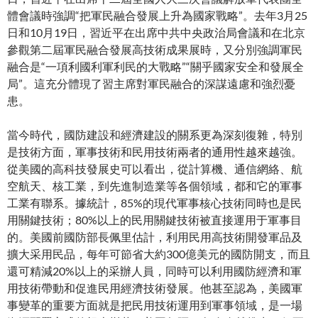
體會議時強調“把軍民融合發展上升為國家戰略”。去年3月25
日和10月19日，習近平在出席中共中央政治局會議和在北京
參觀第二屆軍民融合發展高技術成果展時，又分別強調軍民
融合是“一項利國利軍利民的大戰略”“關乎國家安全和發展全
局”。這充分體現了習主席對軍民融合的深謀遠慮和強烈憂
患。
當今時代，國防建設和經濟建設的關系更為深刻復雜，特別
是技術方面，軍事技術和民用技術兩者的通用性越來越強。
從美國的高科技發展史可以看出，從計算機、通信網絡、航
空航天、核工業，到先進制造業等各個領域，都和它的軍事
工業有聯系。據統計，85%的現代軍事核心技術同時也是民
用關鍵技術；80%以上的民用關鍵技術被直接運用于軍事目
的。美國前國防部長佩里估計，利用民用高技術開發軍品及
擴大采用民品，每年可節省大約300億美元的國防開支，而且
還可精減20%以上的采辦人員，同時可以利用國防經濟和軍
用技術帶動和促進民用經濟技術發展。他甚至認為，美國軍
事變革的重要方面就是把民用技術運用到軍事領域，是一場