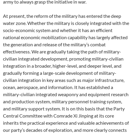
army to always grasp the initiative in war.
At present, the reform of the military has entered the deep
water zone. Whether the military is closely integrated with the
socio-economic system and whether it has an efficient
national economic mobilization capability has largely affected
the generation and release of the military’s combat
effectiveness. We are gradually taking the path of military-
civilian integrated development, promoting military-civilian
integration in a broader, higher-level, and deeper level, and
gradually forming a large-scale development of military-
civilian integration in key areas such as major infrastructure,
ocean, aerospace, and information. It has established a
military-civilian integrated weaponry and equipment research
and production system, military personnel training system,
and military support system. It is on this basis that the Party
Central Committee with Comrade Xi Jinping at its core
inherits the practical experience and valuable achievements of
our party’s decades of exploration, and more clearly connects