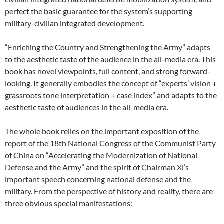
perfect the basic guarantee for the system’s supporting
military-civilian integrated development.
“Enriching the Country and Strengthening the Army” adapts
to the aesthetic taste of the audience in the all-media era. This
book has novel viewpoints, full content, and strong forward-
looking. It generally embodies the concept of “experts’ vision +
grassroots tone interpretation + case index” and adapts to the
aesthetic taste of audiences in the all-media era.
The whole book relies on the important exposition of the
report of the 18th National Congress of the Communist Party
of China on “Accelerating the Modernization of National
Defense and the Army” and the spirit of Chairman Xi’s
important speech concerning national defense and the
military. From the perspective of history and reality, there are
three obvious special manifestations: