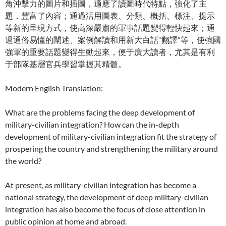
角沖擊力的圖片和插圖，適應了讀圖時代特點，強化了主
題，豐富了內容；通過活用圖表、分類、概括、標注、提示
等新的呈現方式，使高深嚴肅的軍事話題變得輕快起來；通
過通俗易懂的闡述、案例解讀和用新大白話“翻譯”等，使強國
強軍的重要話題變得生動起來，便于廣大讀者，尤其是有利
于部隊基層官兵學習掌握其精髓。
Modern English Translation:
What are the problems facing the deep development of
military-civilian integration? How can the in-depth
development of military-civilian integration fit the strategy of
prospering the country and strengthening the military around
the world?
At present, as military-civilian integration has become a
national strategy, the development of deep military-civilian
integration has also become the focus of close attention in
public opinion at home and abroad.