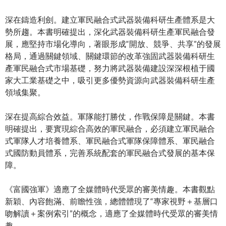
深在鑄造利劍。建立軍民融合式武器裝備科研生產體系是大
勢所趨。本書明確提出，深化武器裝備科研生產軍民融合發
展，應堅持市場化導向，著眼形成“開放、競爭、共享”的發展
格局，通過關鍵領域、關鍵環節的改革強固武器裝備科研生
產軍民融合式市場基礎，努力將武器裝備建設深深根植于國
家大工業基礎之中，吸引更多優勢資源向武器裝備科研生產
領域集聚。
深在提高綜合效益。軍隊能打勝仗，作戰保障是關鍵。本書
明確提出，要實現綜合高效的軍民融合，必須建立軍民融合
式軍隊人才培養體系、軍民融合式軍隊保障體系、軍民融合
式國防動員體系，完善系統配套的軍民融合式發展的基本保
障。
《富國強軍》適應了全媒體時代受眾的審美情趣。本書觀點
新穎、內容飽滿、前瞻性強，總體體現了“專家視野＋基層口
吻解讀＋案例索引”的概念，適應了全媒體時代受眾的審美情
趣。