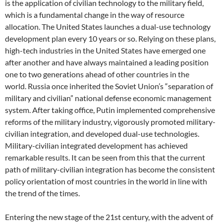
is the application of civilian technology to the military field,
which is a fundamental change in the way of resource
allocation. The United States launches a dual-use technology
development plan every 10 years or so. Relying on these plans,
high-tech industries in the United States have emerged one
after another and have always maintained a leading position
one to two generations ahead of other countries in the
world. Russia once inherited the Soviet Union’s “separation of
military and civilian” national defense economic management
system. After taking office, Putin implemented comprehensive
reforms of the military industry, vigorously promoted military-
civilian integration, and developed dual-use technologies.
Military-civilian integrated development has achieved
remarkable results. It can be seen from this that the current
path of military-civilian integration has become the consistent
policy orientation of most countries in the world in line with
the trend of the times.
Entering the new stage of the 21st century, with the advent of