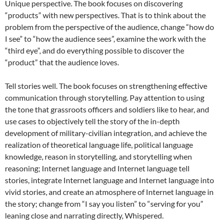
Unique perspective. The book focuses on discovering
“products” with new perspectives. That is to think about the
problem from the perspective of the audience, change “how do
I see” to “how the audience sees”, examine the work with the
“third eye”, and do everything possible to discover the
“product” that the audience loves.
Tell stories well. The book focuses on strengthening effective
communication through storytelling. Pay attention to using
the tone that grassroots officers and soldiers like to hear, and
use cases to objectively tell the story of the in-depth
development of military-civilian integration, and achieve the
realization of theoretical language life, political language
knowledge, reason in storytelling, and storytelling when
reasoning; Internet language and Internet language tell
stories, integrate Internet language and Internet language into
vivid stories, and create an atmosphere of Internet language in
the story; change from “I say you listen” to “serving for you”
leaning close and narrating directly, Whispered.