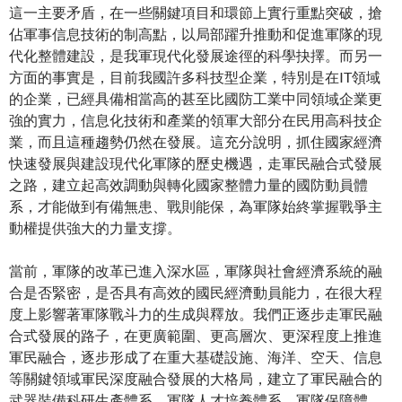
這一主要矛盾，在一些關鍵項目和環節上實行重點突破，搶
佔軍事信息技術的制高點，以局部躍升推動和促進軍隊的現
代化整體建設，是我軍現代化發展途徑的科學抉擇。而另一
方面的事實是，目前我國許多科技型企業，特別是在IT領域
的企業，已經具備相當高的甚至比國防工業中同領域企業更
強的實力，信息化技術和產業的領軍大部分在民用高科技企
業，而且這種趨勢仍然在發展。這充分說明，抓住國家經濟
快速發展與建設現代化軍隊的歷史機遇，走軍民融合式發展
之路，建立起高效調動與轉化國家整體力量的國防動員體
系，才能做到有備無患、戰則能保，為軍隊始終掌握戰爭主
動權提供強大的力量支撐。
當前，軍隊的改革已進入深水區，軍隊與社會經濟系統的融
合是否緊密，是否具有高效的國民經濟動員能力，在很大程
度上影響著軍隊戰斗力的生成與釋放。我們正逐步走軍民融
合式發展的路子，在更廣範圍、更高層次、更深程度上推進
軍民融合，逐步形成了在重大基礎設施、海洋、空天、信息
等關鍵領域軍民深度融合發展的大格局，建立了軍民融合的
武器裝備科研生產體系、軍隊人才培養體系、軍隊保障體