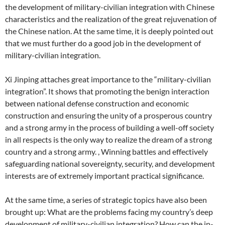
the development of military-civilian integration with Chinese
characteristics and the realization of the great rejuvenation of
the Chinese nation. At the same time, it is deeply pointed out
that we must further do a good job in the development of
military-civilian integration.
Xi Jinping attaches great importance to the “military-civilian
integration”. It shows that promoting the benign interaction
between national defense construction and economic
construction and ensuring the unity of a prosperous country
and a strong army in the process of building a well-off society
in all respects is the only way to realize the dream of a strong
country and a strong army. , Winning battles and effectively
safeguarding national sovereignty, security, and development
interests are of extremely important practical significance.
At the same time, a series of strategic topics have also been
brought up: What are the problems facing my country’s deep
development of military-civilian integration? How can the in-