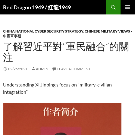
Search
Red Dragon 1949 / 紅龍1949
SKIP
PRIMAR
TO
MENU
CONTENT
CHINA NATIONAL CYBER SECURITY STRATEGY
,
CHINESE MILITARY VIEWS -
中國軍事觀
了解習近平對“軍民融合”的關
注
02/25/2021
ADMIN
LEAVE A COMMENT
Understanding Xi Jinping’s focus on “military-civilian
integration”