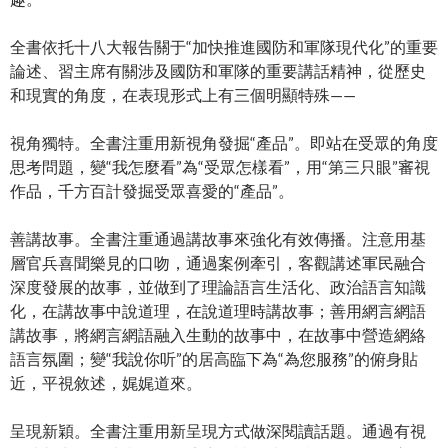
全書依托十八大報告關于“加快推進國防和軍隊現代化”的重要
論述、習主席有關涉及國防和軍隊的重要講話精神，從歷史
和現實的角度，在表現形式上有三個明顯特殊——
視角獨特。全書注重用新視角發掘“產品”。即站在受眾的角度
思考問題，變“我怎麼看”為“受眾怎樣看”，用“第三只眼”審視
作品，千方百計發掘受眾喜愛的“產品”。
善講故事。全書注重通過講故事來強化有效傳播。注意用基
層官兵喜聞樂見的口吻，通過案例牽引，客觀講述軍民融合
深度發展的故事，並做到了理論語言生活化、政治語言知識
化，在講故事中說道理，在說道理時講故事；善用網言網語
講故事，將網言網語融入生動的故事中，在故事中營造網絡
語言氛圍；變“我說你听”的居高臨下為“為您服務”的俯身貼
近，平視敘述，娓娓道來。
呈現新穎。全書注重用新呈現方式做深閱讀話題。通過有視