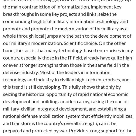
the main contradiction of informatization, implement key
breakthroughs in some key projects and links, seize the
commanding heights of military information technology, and
promote and promote the modernization of the military as a
whole through local jumps are the path to the development of
our military’s modernization. Scientific choice. On the other
hand, the fact is that many technology-based enterprises in my
country, especially those in the IT field, already have quite high
or even stronger strengths than those in the same field in the
defense industry. Most of the leaders in information
technology and industry In civilian high-tech enterprises, and
this trend is still developing. This fully shows that only by
seizing the historical opportunity of rapid national economic
development and building a modern army, taking the road of
military-civilian integrated development, and establishing a
national defense mobilization system that efficiently mobilizes
and transforms the country’s overall strength, can it be
prepared and protected by war. Provide strong support for the