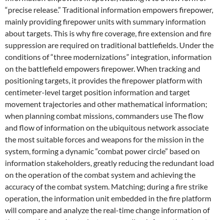
“precise release.” Traditional information empowers firepower,
mainly providing firepower units with summary information
about targets. This is why fire coverage, fire extension and fire
suppression are required on traditional battlefields. Under the
conditions of “three modernizations” integration, information
on the battlefield empowers firepower. When tracking and
positioning targets, it provides the firepower platform with
centimeter-level target position information and target
movement trajectories and other mathematical information;
when planning combat missions, commanders use The flow
and flow of information on the ubiquitous network associate
the most suitable forces and weapons for the mission in the
system, forming a dynamic “combat power circle” based on
information stakeholders, greatly reducing the redundant load
on the operation of the combat system and achieving the
accuracy of the combat system. Matching; during a fire strike
operation, the information unit embedded in the fire platform
will compare and analyze the real-time change information of