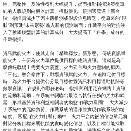
性、完整性、及時性得到大幅提升，從而推動指揮決策從單
純的人腦規劃向機器計算、模型優化、規則適應邁上新台
階；指揮員減少了因主觀推測或假設信息匱乏，從原來的“現
狀”到預測“未來形勢”進入新的預測層面；作戰平台的對抗注
入了數學模型計算的計算成分，大大提高了「科學」成分的
作戰指揮。
資訊賦能火力，使其走向「精準釋放」新形態。 傳統資訊賦
能火力，主要為火力單位提供目標的總結資訊。 這就是為什
麼傳統戰場上需要火力覆蓋、火力延伸和火力壓制的原因。
「三化」融合條件下，戰場資訊賦能火力。 在追蹤定位目標
時，為火力平台提供公分級目標位置資訊和目標運動軌跡等
數學資訊； 在規劃作戰任務時，指揮官利用泛在網路上資訊
的流動和流動，在系統中關聯出最適合執行任務的兵力和武
器，形成基於資訊利益相關者的動態“作戰力量圈”，大大減少
了系統中的冗餘負荷。作戰系統的運作並實現作戰系統的精
確度。 匹配; 在火力打擊行動中，火力平台內嵌的信息單元將
對比分析目標來襲軌蹟的實時變化信息，以及目標可能採取
的躲避策略信息，並結合火力打擊方法，消防平台的時機和