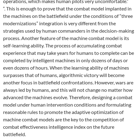
operations, which makes human pilots very uncomfortable.”
“. This is enough to prove that the combat model implanted in
the machines on the battlefield under the conditions of “three
modernizations” integration is very different from the
strategies used by human commanders in the decision-making
process. Another feature of the machine combat model is its
self-learning ability. The process of accumulating combat
experience that may take years for humans to complete can be
completed by intelligent machines in only dozens of days or
even dozens of hours. When the learning ability of machines
surpasses that of humans, algorithmic victory will become
another focus in battlefield confrontations. However, wars are
always led by humans, and this will not change no matter how
advanced the machines evolve. Therefore, designing a combat
model under human intervention conditions and formulating
reasonable rules to promote the adaptive optimization of
machine combat models are the key to the competition of
combat effectiveness intelligence index on the future
battlefield.