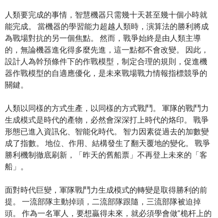
人類要完成的事情，智慧機器只需幾十天甚至幾十個小時就
能完成。 當機器的學習能力超越人類時，演算法的勝利將成
為戰場對抗的另一個焦點。 然而，戰爭始終是由人類主導
的，無論機器進化得多麼先進，這一點都不會改變。 因此，
設計人為幹預條件下的作戰模型，制定合理的規則，促進機
器作戰模型的自適應優化，是未來戰場戰力情報指標競爭的
關鍵。
人類以同樣的方式生產，以同樣的方式戰鬥。 軍隊的戰鬥力
生成模式是時代的產物，必然會深深打上時代的烙印。 戰爭
形態已進入資訊化、智能化時代。 智力因素從過去的加數變
成了指數。 地位、作用、結構發生了翻天覆地的變化。 戰爭
勝利機制徹底刷新，「昨天的舊船票」不再登上未來的「客
船」。
面對時代巨變，軍隊戰鬥力生成模式的轉變是取得勝利的前
提。 一流部隊主動掉頭，二流部隊跟隨，三流部隊被迫掉
頭。 作為一名軍人，要想贏得未來，就必須學會做“桅杆上的