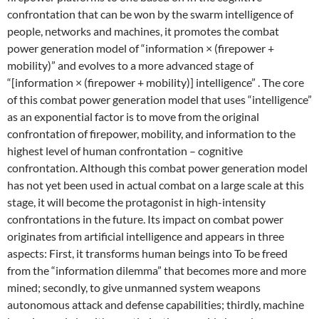
confrontation that can be won by the swarm intelligence of
people, networks and machines, it promotes the combat
power generation model of “information × (firepower +
mobility)” and evolves to a more advanced stage of
“[information × (firepower + mobility)] intelligence” . The core
of this combat power generation model that uses “intelligence”
as an exponential factor is to move from the original
confrontation of firepower, mobility, and information to the
highest level of human confrontation – cognitive
confrontation. Although this combat power generation model
has not yet been used in actual combat on a large scale at this
stage, it will become the protagonist in high-intensity
confrontations in the future. Its impact on combat power
originates from artificial intelligence and appears in three
aspects: First, it transforms human beings into To be freed
from the “information dilemma” that becomes more and more
mined; secondly, to give unmanned system weapons
autonomous attack and defense capabilities; thirdly, machine