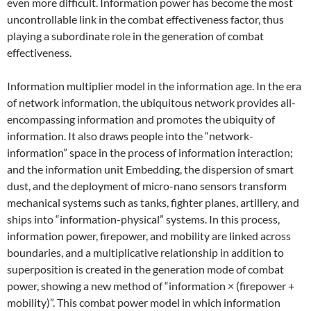
even more difficult. Information power has become the most
uncontrollable link in the combat effectiveness factor, thus
playing a subordinate role in the generation of combat
effectiveness.
Information multiplier model in the information age. In the era
of network information, the ubiquitous network provides all-
encompassing information and promotes the ubiquity of
information. It also draws people into the “network-
information” space in the process of information interaction;
and the information unit Embedding, the dispersion of smart
dust, and the deployment of micro-nano sensors transform
mechanical systems such as tanks, fighter planes, artillery, and
ships into “information-physical” systems. In this process,
information power, firepower, and mobility are linked across
boundaries, and a multiplicative relationship in addition to
superposition is created in the generation mode of combat
power, showing a new method of “information × (firepower +
mobility)”. This combat power model in which information