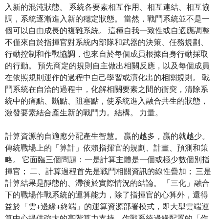
入新的混沌狀態。 系統各要素相互作用、相互連結、相互協
調，系統逐漸進入新的穩定狀態。 當然，戰鬥系統並不是一
個可以自由成長的複雜系統。 這種自我一致性或自適應調整
不僅來自於指揮官對系統內部隊和武器的決策、任務規劃、
行動控制和作戰協調，也來自於每個成員根據自身行動採取
的行動。 預先商定的規則自主做出相關反應，以及每個成員
在依照規則運作的過程中自己學習或演化出的相關規則。 戰
鬥系統在自洽的過程中，化解相關要素之間的衝突，清除系
統中的痛點、斷點、阻塞點，使系統進入融合共生的狀態，
激發要素結合產生新的戰鬥力。結構。 力量。
計算資源的自適應分配產生智慧。 贏的越多，贏的就越少。
傳統戰場上的「算計」依賴指揮官的規劃、計畫、預測和策
略。 它面臨三個問題：一是計算主體是一個或極少數個別指
揮官； 二、計算過程首先是戰鬥相關資訊的線性疊加； 三是
計算結果是靜態的、滯後於實際情況的結論。 「三化」融合
下的戰場作戰系統的運算能力，除了指揮官的心算外，還得
益於「雲+邊緣+終端」的運算資源部署模式，即大型雲端運
算中心提供強大的高階算力支持，作戰系統邊緣配置的「作