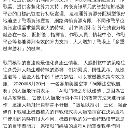
戰雲」提供客製化算力支持，內嵌資訊單元的智慧端對感測
平台的目標訊號進行初級處理。 這種運算資源分配模型很好
地適應了戰場資訊豐富、網路傳輸資源有限、不同作戰單位
資訊處理需求差異很大的特徵。 計算資源和計算任務很好地
融合在一起。 配對後，指揮官、作戰人員、情報中心、作戰
平台等都能得到有效的算力支持，大大增加了戰場上「多重
機率勝利」的機率。
戰鬥模型的自適應最佳化會產生情報。 人腦對抗中的策略往
往會受到人類生理特徵的影響，例如緊張、慣性思考、危險
迴避等，這些人性中的「智力缺陷」可以被機器決策有效克
服。 2020年8月20日，一名參加美國空軍「阿爾法空戰競
賽」的人類飛行員表示，「AI戰鬥機之所以優越，是因為它
極具攻擊性。 它使用人類飛行員不常用的攻擊方法來進行操
作，這讓人類飛行員非常不舒服。” 這足以證明「三化」融合
條件下戰場上機器植入的作戰模式與人類指揮官在決策過程
中使用的策略有很大不同。機器作戰的另一個特點模型就是
它的自學習能力，累積戰鬥經驗的過程可能需要數年時間