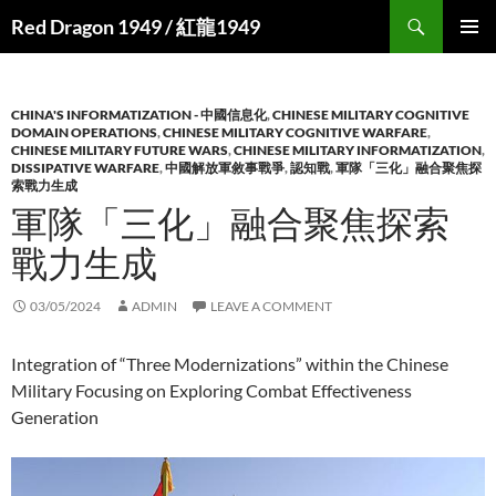
Search
Red Dragon 1949 / 紅龍1949
SKIP
PRIMAR
TO
MENU
CONTENT
CHINA'S INFORMATIZATION - 中國信息化
,
CHINESE MILITARY COGNITIVE
DOMAIN OPERATIONS
,
CHINESE MILITARY COGNITIVE WARFARE
,
CHINESE MILITARY FUTURE WARS
,
CHINESE MILITARY INFORMATIZATION
,
DISSIPATIVE WARFARE
,
中國解放軍敘事戰爭
,
認知戰
,
軍隊「三化」融合聚焦探
索戰力生成
軍隊「三化」融合聚焦探索
戰力生成
03/05/2024
ADMIN
LEAVE A COMMENT
Integration of “Three Modernizations” within the Chinese
Military Focusing on Exploring Combat Effectiveness
Generation