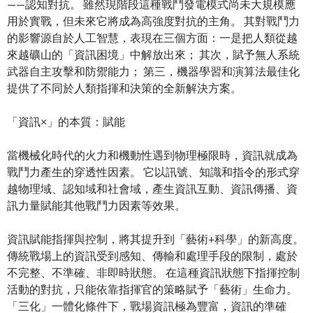
——認知對抗。 雖然現階段這種戰鬥發電模式尚未大規模應
用於實戰，但未來它將成為高強度對抗的主角。 其對戰鬥力
的影響源自於人工智慧，表現在三個方面：一是把人類從越
來越礦山的「資訊困境」中解放出來； 其次，賦予無人系統
武器自主攻擊和防禦能力； 第三，機器學習和演算法最佳化
提供了不同於人類指揮和決策的全新解決方案。
「資訊×」的本質：賦能
當機械化時代的火力和機動性遇到物理極限時，資訊就成為
戰鬥力產生的穿透性因素。 它以訊號、知識和指令的形式穿
越物理域、認知域和社會域，產生資訊互動、資訊傳播、資
訊力量賦能其他戰鬥力因素等效果。
資訊賦能指揮與控制，將其提升到「藝術+科學」的新高度。
傳統戰場上的資訊受到感知、傳輸和處理手段的限制，處於
不完整、不準確、非即時狀態。 在這種資訊狀態下指揮控制
活動的對抗，只能依靠指揮官的策略賦予「藝術」生命力。
「三化」一體化條件下，戰場資訊極為豐富，資訊的準確