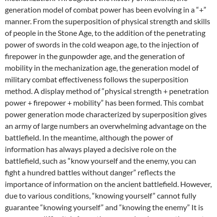
generation model of combat power has been evolving in a “+”
manner. From the superposition of physical strength and skills
of people in the Stone Age, to the addition of the penetrating
power of swords in the cold weapon age, to the injection of
firepower in the gunpowder age, and the generation of
mobility in the mechanization age, the generation model of
military combat effectiveness follows the superposition
method. A display method of “physical strength + penetration
power + firepower + mobility” has been formed. This combat
power generation mode characterized by superposition gives
an army of large numbers an overwhelming advantage on the
battlefield. In the meantime, although the power of
information has always played a decisive role on the
battlefield, such as “know yourself and the enemy, you can
fight a hundred battles without danger” reflects the
importance of information on the ancient battlefield. However,
due to various conditions, “knowing yourself” cannot fully
guarantee “knowing yourself” and “knowing the enemy” It is