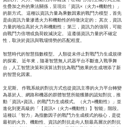
生疊加之外的乘法關係，呈現出「資訊×（火力+機動性）」
的新方式。 這種以資訊力量為乘數因素的戰鬥力模型，首先
是由資訊力量滲透火力和機動性的特徵決定的； 其次，資訊
力量的地位高於火力和機動性； 第三，資訊力的強弱，可能
由戰鬥力倍增或負荷銳減決定。 這遵循資訊力量的不確定
性，取決於資訊與戰場情勢的匹配程度。
智慧時代的智慧指數模型。 人類從未停止對戰鬥力生成規律
的探索。 近年來，隨著智慧無人武器平台不斷進入戰爭舞
台，人工智慧決策和演算法對抗為戰鬥效果的生成增添了新
的智慧化因素。
文尼斯。 作戰系統的對抗方式也從資訊主導的火力平台轉變
為基於人、網路和機器的群體智慧所能獲勝的認知對抗，推
動「資訊×資訊」的戰鬥力生成模式。（火力+機動性）」並
進化到更高級的「【資訊×（火力+機動性）】智能」階段。
這種以「智力」為指數因子的戰鬥力生成模式的核心，是從
最初的火力、機動性、資訊的對抗走向人類最高層次的對抗