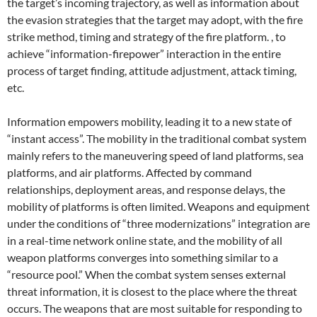
the target’s incoming trajectory, as well as information about
the evasion strategies that the target may adopt, with the fire
strike method, timing and strategy of the fire platform. , to
achieve “information-firepower” interaction in the entire
process of target finding, attitude adjustment, attack timing,
etc.
Information empowers mobility, leading it to a new state of
“instant access”. The mobility in the traditional combat system
mainly refers to the maneuvering speed of land platforms, sea
platforms, and air platforms. Affected by command
relationships, deployment areas, and response delays, the
mobility of platforms is often limited. Weapons and equipment
under the conditions of “three modernizations” integration are
in a real-time network online state, and the mobility of all
weapon platforms converges into something similar to a
“resource pool.” When the combat system senses external
threat information, it is closest to the place where the threat
occurs. The weapons that are most suitable for responding to