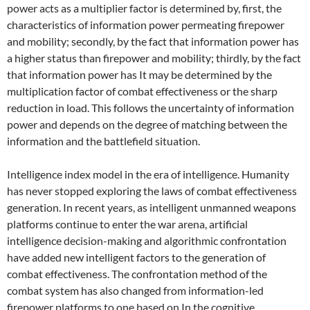
power acts as a multiplier factor is determined by, first, the
characteristics of information power permeating firepower
and mobility; secondly, by the fact that information power has
a higher status than firepower and mobility; thirdly, by the fact
that information power has It may be determined by the
multiplication factor of combat effectiveness or the sharp
reduction in load. This follows the uncertainty of information
power and depends on the degree of matching between the
information and the battlefield situation.
Intelligence index model in the era of intelligence. Humanity
has never stopped exploring the laws of combat effectiveness
generation. In recent years, as intelligent unmanned weapons
platforms continue to enter the war arena, artificial
intelligence decision-making and algorithmic confrontation
have added new intelligent factors to the generation of
combat effectiveness. The confrontation method of the
combat system has also changed from information-led
firepower platforms to one based on In the cognitive