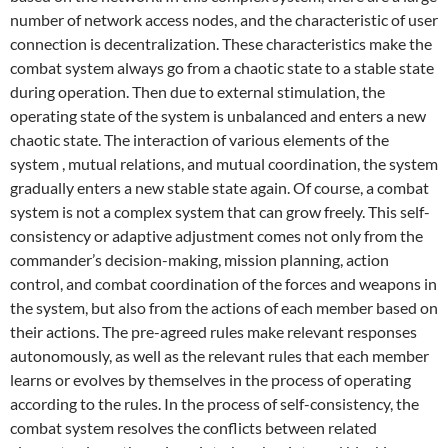
number of network access nodes, and the characteristic of user
connection is decentralization. These characteristics make the
combat system always go from a chaotic state to a stable state
during operation. Then due to external stimulation, the
operating state of the system is unbalanced and enters a new
chaotic state. The interaction of various elements of the
system , mutual relations, and mutual coordination, the system
gradually enters a new stable state again. Of course, a combat
system is not a complex system that can grow freely. This self-
consistency or adaptive adjustment comes not only from the
commander’s decision-making, mission planning, action
control, and combat coordination of the forces and weapons in
the system, but also from the actions of each member based on
their actions. The pre-agreed rules make relevant responses
autonomously, as well as the relevant rules that each member
learns or evolves by themselves in the process of operating
according to the rules. In the process of self-consistency, the
combat system resolves the conflicts between related