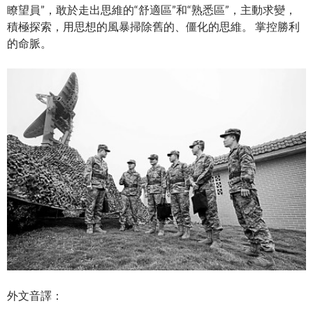
瞭望員”，敢於走出思維的“舒適區”和“熟悉區”，主動求變，
積極探索，用思想的風暴掃除舊的、僵化的思維。 掌控勝利
的命脈。
外文音譯：