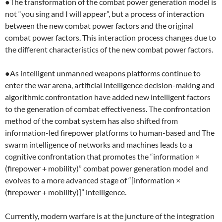
●The transformation of the combat power generation model is
not “you sing and I will appear”, but a process of interaction
between the new combat power factors and the original
combat power factors. This interaction process changes due to
the different characteristics of the new combat power factors.
●As intelligent unmanned weapons platforms continue to
enter the war arena, artificial intelligence decision-making and
algorithmic confrontation have added new intelligent factors
to the generation of combat effectiveness. The confrontation
method of the combat system has also shifted from
information-led firepower platforms to human-based and The
swarm intelligence of networks and machines leads to a
cognitive confrontation that promotes the “information ×
(firepower + mobility)” combat power generation model and
evolves to a more advanced stage of “[information ×
(firepower + mobility)]” intelligence.
Currently, modern warfare is at the juncture of the integration