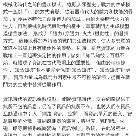
機械化時代之前的疊加模式。 縱觀人類歷史，戰力的生成模
式一直以「+」的方式演變。 從石器時代人的體力和技能的疊
加，到冷兵器時代刀劍穿透力的加成，再到火藥時代火力的
注入，再到機械化時代機動性的產生，軍事戰鬥力生成模型
遵循疊加法。 形成了「體力+穿透力+火力+機動性」的發揮
方式。 這種以疊加為特徵的戰鬥力生成模式，使人多勢眾的
軍隊在戰場上具有壓倒性的優勢。 同時，雖然資訊的力量在
戰場上一直起著決定性的作用，諸如「知己知彼，百戰不
殆」就體現了資訊在古代戰場上的重要性。 但由於種種條
件，“知己知彼”並不能完全保證“知己知彼”，“知己知彼”則更
難。 資訊力量成為戰鬥力因素中最不可控的環節，從而在戰
鬥力的生成中發揮從屬作用。
資訊時代的資訊乘數模型。 網路資訊時代，泛在網路提供了
無所不包的訊息，促進了資訊的無所不在。 也將人們在資訊
互動過程中引入「網路-資訊」空間； 而資訊單元的嵌入、智
慧微塵的分散、微納感測器的部署，將坦克、戰鬥機、火
砲、船等機械系統轉變為「資訊物理」系統。 在此過程中，
資訊力、火力、機動性跨界鏈接，在戰鬥力的生成方式上產