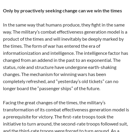
Only by proactively seeking change can we win the times
In the same way that humans produce, they fight in the same
way. The military’s combat effectiveness generation model is a
product of the times and will inevitably be deeply marked by
the times. The form of war has entered the era of
informationization and intelligence. The intelligence factor has
changed from an addend in the past to an exponential. The
status, role and structure have undergone earth-shaking
changes. The mechanism for winning wars has been
completely refreshed, and “yesterday’s old tickets” can no
longer board the “passenger ships” of the future.
Facing the great changes of the times, the military’s
transformation of its combat effectiveness generation model is
a prerequisite for victory. The first-rate troops took the
initiative to turn around, the second-rate troops followed suit,
and the third-rate troops were forced to turn around. As a