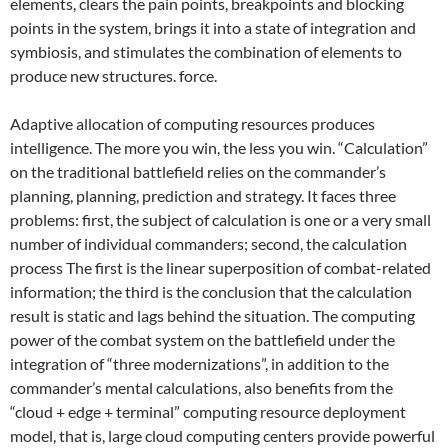
elements, clears the pain points, breakpoints and blocking
points in the system, brings it into a state of integration and
symbiosis, and stimulates the combination of elements to
produce new structures. force.
Adaptive allocation of computing resources produces
intelligence. The more you win, the less you win. “Calculation”
on the traditional battlefield relies on the commander’s
planning, planning, prediction and strategy. It faces three
problems: first, the subject of calculation is one or a very small
number of individual commanders; second, the calculation
process The first is the linear superposition of combat-related
information; the third is the conclusion that the calculation
result is static and lags behind the situation. The computing
power of the combat system on the battlefield under the
integration of “three modernizations”, in addition to the
commander’s mental calculations, also benefits from the
“cloud + edge + terminal” computing resource deployment
model, that is, large cloud computing centers provide powerful