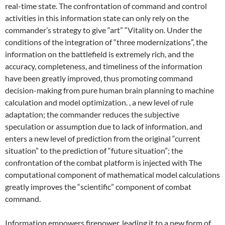
real-time state. The confrontation of command and control
activities in this information state can only rely on the
commander’s strategy to give “art” “Vitality on. Under the
conditions of the integration of “three modernizations”, the
information on the battlefield is extremely rich, and the
accuracy, completeness, and timeliness of the information
have been greatly improved, thus promoting command
decision-making from pure human brain planning to machine
calculation and model optimization. , a new level of rule
adaptation; the commander reduces the subjective
speculation or assumption due to lack of information, and
enters a new level of prediction from the original “current
situation” to the prediction of “future situation”; the
confrontation of the combat platform is injected with The
computational component of mathematical model calculations
greatly improves the “scientific” component of combat
command.
Information empowers firepower, leading it to a new form of