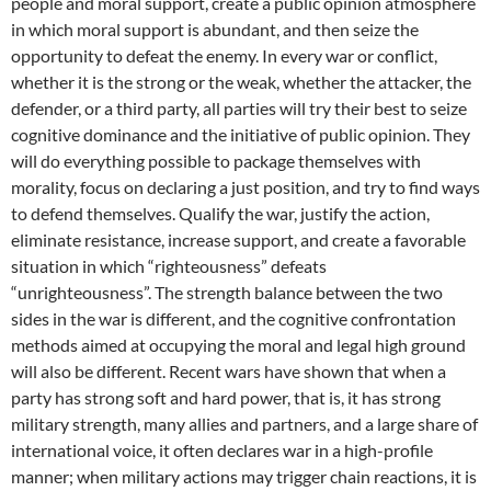
people and moral support, create a public opinion atmosphere
in which moral support is abundant, and then seize the
opportunity to defeat the enemy. In every war or conflict,
whether it is the strong or the weak, whether the attacker, the
defender, or a third party, all parties will try their best to seize
cognitive dominance and the initiative of public opinion. They
will do everything possible to package themselves with
morality, focus on declaring a just position, and try to find ways
to defend themselves. Qualify the war, justify the action,
eliminate resistance, increase support, and create a favorable
situation in which “righteousness” defeats
“unrighteousness”. The strength balance between the two
sides in the war is different, and the cognitive confrontation
methods aimed at occupying the moral and legal high ground
will also be different. Recent wars have shown that when a
party has strong soft and hard power, that is, it has strong
military strength, many allies and partners, and a large share of
international voice, it often declares war in a high-profile
manner; when military actions may trigger chain reactions, it is