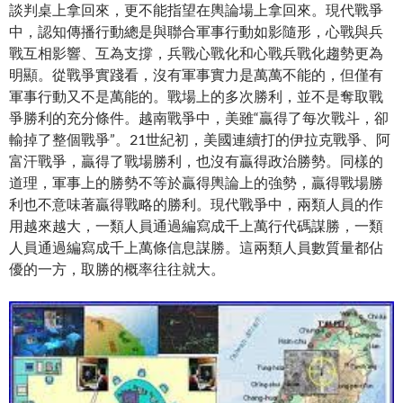
談判桌上拿回來，更不能指望在輿論場上拿回來。現代戰爭
中，認知傳播行動總是與聯合軍事行動如影隨形，心戰與兵
戰互相影響、互為支撐，兵戰心戰化和心戰兵戰化趨勢更為
明顯。從戰爭實踐看，沒有軍事實力是萬萬不能的，但僅有
軍事行動又不是萬能的。戰場上的多次勝利，並不是奪取戰
爭勝利的充分條件。越南戰爭中，美雖“贏得了每次戰斗，卻
輸掉了整個戰爭”。21世紀初，美國連續打的伊拉克戰爭、阿
富汗戰爭，贏得了戰場勝利，也沒有贏得政治勝勢。同樣的
道理，軍事上的勝勢不等於贏得輿論上的強勢，贏得戰場勝
利也不意味著贏得戰略的勝利。現代戰爭中，兩類人員的作
用越來越大，一類人員通過編寫成千上萬行代碼謀勝，一類
人員通過編寫成千上萬條信息謀勝。這兩類人員數質量都佔
優的一方，取勝的概率往往就大。