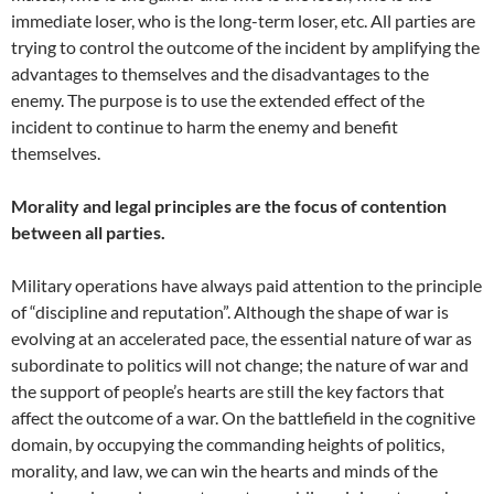
immediate loser, who is the long-term loser, etc. All parties are
trying to control the outcome of the incident by amplifying the
advantages to themselves and the disadvantages to the
enemy. The purpose is to use the extended effect of the
incident to continue to harm the enemy and benefit
themselves.
Morality and legal principles are the focus of contention
between all parties.
Military operations have always paid attention to the principle
of “discipline and reputation”. Although the shape of war is
evolving at an accelerated pace, the essential nature of war as
subordinate to politics will not change; the nature of war and
the support of people’s hearts are still the key factors that
affect the outcome of a war. On the battlefield in the cognitive
domain, by occupying the commanding heights of politics,
morality, and law, we can win the hearts and minds of the