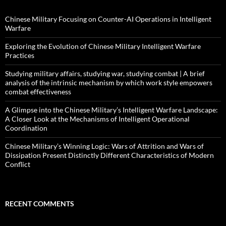
Chinese Military Focusing on Counter-AI Operations in Intelligent
Warfare
Exploring the Evolution of Chinese Military Intelligent Warfare
Practices
Studying military affairs, studying war, studying combat | A brief
analysis of the intrinsic mechanism by which work style empowers
combat effectiveness
A Glimpse into the Chinese Military’s Intelligent Warfare Landscape:
A Closer Look at the Mechanisms of Intelligent Operational
Coordination
Chinese Military’s Winning Logic: Wars of Attrition and Wars of
Dissipation Present Distinctly Different Characteristics of Modern
Conflict
RECENT COMMENTS