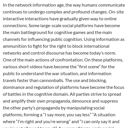
In the network information age, the way humans communicate
continues to undergo complex and profound changes. On-site
interactive interactions have gradually given way to online
connections. Some large-scale social platforms have become
the main battleground for cognitive games and the main
channels for influencing public cognition. Using information as
ammunition to fight for the right to block international
networks and control discourse has become today’s norm.
One of the main actions of confrontation. On these platforms,
various short videos have become the “first scene” for the
public to understand the war situation, and information
travels faster than cannonballs. The use and blocking,
dominance and regulation of platforms have become the focus
of battles in the cognitive domain. All parties strive to spread
and amplify their own propaganda, denounce and suppress
the other party’s propaganda by manipulating social
platforms, forming a “I say more, you say less” “A situation
where “I’m right and you’re wrong” and “I can only say it and