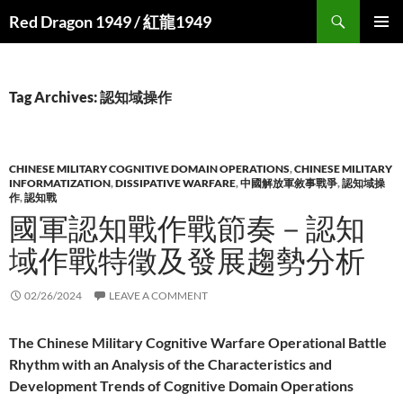
Search
Red Dragon 1949 / 紅龍1949
SKIP
PRIMAR
TO
MENU
CONTENT
Tag Archives: 認知域操作
CHINESE MILITARY COGNITIVE DOMAIN OPERATIONS
,
CHINESE MILITARY
INFORMATIZATION
,
DISSIPATIVE WARFARE
,
中國解放軍敘事戰爭
,
認知域操
作
,
認知戰
國軍認知戰作戰節奏－認知
域作戰特徵及發展趨勢分析
02/26/2024
LEAVE A COMMENT
The Chinese Military Cognitive Warfare Operational Battle
Rhythm with an Analysis of the Characteristics and
Development Trends of Cognitive Domain Operations