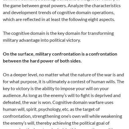
the game between great powers. Analyze the characteristics
and development trends of cognitive domain operations,
which are reflected in at least the following eight aspects.
The cognitive domain is the key domain for transforming
military advantage into political victory.
On the surface, military confrontation is a confrontation
between the hard power of both sides.
On a deeper level, no matter what the nature of the war is and
for what purpose, it is ultimately a contest of human wills. The
key to victory is the ability to impose your will on your
audience. As long as the enemy’s will to fight is deprived and
defeated, the war is won. Cognitive domain warfare uses
human will, spirit, psychology, etc. as the target of
confrontation, strengthening one’s own will while weakening
the enemy’s will, thereby achieving the political goal of