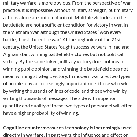
military warfare is more obvious. From the perspective of war
practice, it is impossible without military strength, but military
actions alone are not omnipotent. Multiple victories on the
battlefield are not a sufficient condition for victory in war. In
the Vietnam War, although the United States “won every
battle, it lost the entire war.” At the beginning of the 21st
century, the United States fought successive wars in Iraq and
Afghanistan, winning battlefield victories but not political
victory. By the same token, military victory does not mean
winning public opinion, and winning the battlefield does not
mean winning strategic victory. In modern warfare, two types
of people play an increasingly important role: those who win
by writing thousands of lines of code, and those who win by
writing thousands of messages. The side with superior
quantity and quality of these two types of personnel will often
have a higher probability of winning.
Cognitive countermeasures technology is increasingly used
directly in warfare.
In past wars, the influence and effect on