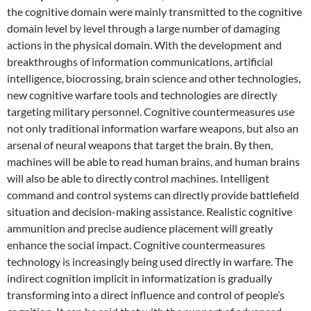
the cognitive domain were mainly transmitted to the cognitive
domain level by level through a large number of damaging
actions in the physical domain. With the development and
breakthroughs of information communications, artificial
intelligence, biocrossing, brain science and other technologies,
new cognitive warfare tools and technologies are directly
targeting military personnel. Cognitive countermeasures use
not only traditional information warfare weapons, but also an
arsenal of neural weapons that target the brain. By then,
machines will be able to read human brains, and human brains
will also be able to directly control machines. Intelligent
command and control systems can directly provide battlefield
situation and decision-making assistance. Realistic cognitive
ammunition and precise audience placement will greatly
enhance the social impact. Cognitive countermeasures
technology is increasingly being used directly in warfare. The
indirect cognition implicit in informatization is gradually
transforming into a direct influence and control of people’s