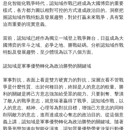
息化智能化戰爭時代，認知域作戰已經成為大國博弈的重要
樣式，各方都力圖以相對可控的方式達成政治目的。洞察把
握認知域作戰特點及發展趨勢，對於打贏未來戰爭，具有緊
迫而重要的現實意義。
當前，認知域已經作為獨立一域登上戰爭舞台，日益成為大
國博弈的常斗之域、必爭之地、勝戰砝碼。分析認知域作戰
特點及發展趨勢，至少體現為以下八個方面。
認知域是軍事優勢轉化為政治勝勢的關鍵域
軍事對抗，表面上看是雙方硬實力的對抗，深層次看不管戰
爭是什麼性質、出於何種目的，終歸是人的意志的較量。勝
利的關鍵是將己方意志強加給受眾的能力。只要剝奪、擊潰
了敵人的戰爭意志，就意味著贏得了戰爭。認知域作戰，以
人的意志、精神、心理等為對抗目標，增強己方意志的同時
削弱敵方的意志，進而達成攻心奪志的政治目的。從這個意
義上講，認知域是軍事優勢轉化為政治勝勢的關鍵域。隨著
戰爭形態加速向智能化演進，認知質量優勢帶來決策行動優