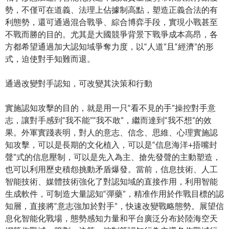
勢，不僅可在道義、法理上佔據制高點，塑造正義合法的有
利態勢，還可通過混合戰爭、綜合博弈手段，實現小戰甚至
不戰而勝的目的。尤其是大國競爭背景下戰爭成本高昂，各
方都希望通過加大認知域爭奪力度，以“人道”且“經濟”的形
式，迫使對手知難而退。
通過改變對手認知，可改變其決策和行動
實施認知攻擊的目的，就是用一只“看不見的手”操控對手意
志，讓對手感到“我不能”“我不敢”，繼而達到“我不想”的效
果。外軍實踐表明，對人的意志、信念、思維、心理實施認
知攻擊，可以是長期的文化植入，可以是“信息海洋+捂嘴封
聲”式的信息壓制，可以是先入為主、搶先發聲的主動塑造，
也可以利用歷史積怨挑動矛盾爆發。當前，信息技術、人工
智能技術、媒體技術強化了對認知域的直接作用，利用智能
生成軟件，可制造大量認知“彈藥”，精准作用於作戰目標的認
知層，直接將“意志強加於對手”，快速改變戰略態勢。展望信
息化智能化戰場，態勢感知力量和平台廣泛分布於陸海空天