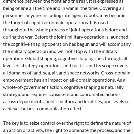
difference between the front and the rear. It is expressed as
being online all the time and in war all the time. Covering all
personnel, anyone, including intelligent robots, may become
the target of cognitive domain operations. It is used
throughout the whole process of joint operations before and
during the war. Before the joint military operation is launched,
the cognitive shaping operation has begun and will accompany
the military operation and will not stop with the military
operation. Global shaping, cognitive shaping runs through all
levels of strategy, operations, and tactics, and its scope covers
all domains of land, sea, air, and space networks. Cross-domain
empowerment has an impact on all-domain operations. As a
whole-of-government action, cognitive shaping is naturally
strategic and requires consistent and coordinated actions
across departments, fields, military and localities, and levels to
achieve the best communication effect.
The key is to seize control over the right to define the nature of
an action or activity, the right to dominate the process, and the