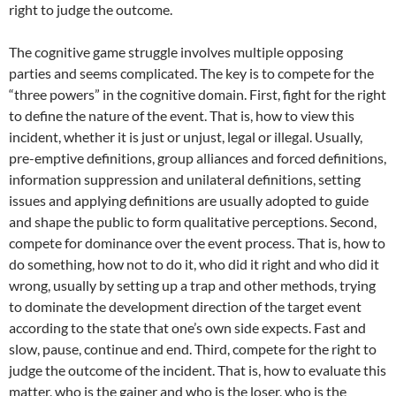
right to judge the outcome.
The cognitive game struggle involves multiple opposing
parties and seems complicated. The key is to compete for the
“three powers” in the cognitive domain. First, fight for the right
to define the nature of the event. That is, how to view this
incident, whether it is just or unjust, legal or illegal. Usually,
pre-emptive definitions, group alliances and forced definitions,
information suppression and unilateral definitions, setting
issues and applying definitions are usually adopted to guide
and shape the public to form qualitative perceptions. Second,
compete for dominance over the event process. That is, how to
do something, how not to do it, who did it right and who did it
wrong, usually by setting up a trap and other methods, trying
to dominate the development direction of the target event
according to the state that one’s own side expects. Fast and
slow, pause, continue and end. Third, compete for the right to
judge the outcome of the incident. That is, how to evaluate this
matter, who is the gainer and who is the loser, who is the