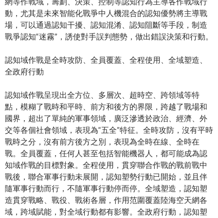
網等作戰域，籌劃、決策、控制等認知行為主導各作戰域行
動，尤其是未來智能化戰爭中人機混合的認知優勢將主導戰
場，可以通過認知干擾、認知混淆、認知阻斷等手段，制造
戰爭認知“迷霧”，誘使對手誤判態勢，做出錯誤決策和行動。
認知域作戰是全時攻防、全員覆蓋、全程使用、全域塑造、
全政府行動
認知域作戰呈現出全方位、多層次、超時空、跨領域等特
點，模糊了戰時和平時、前方和後方的界限，跨越了戰場和
國界，超出了單純的軍事領域，廣泛滲透於政治、經濟、外
交等各個社會領域，表現為“五全”特征。全時攻防，沒有平時
戰時之分，沒有前方後方之別，表現為全時在線、全時在
戰。全員覆蓋，任何人甚至包括智能機器人，都可能成為認
知域作戰的目標對象。全程使用，貫穿聯合作戰的戰前戰中
戰後，聯合軍事行動未展開，認知塑勢行動已開始，並且伴
隨軍事行動而行，不隨軍事行動停而停。全域塑造，認知塑
造貫穿戰略、戰役、戰術各層，作用范圍覆蓋陸海空天網各
域，跨域賦能，對全域行動都有影響。全政府行動，認知塑