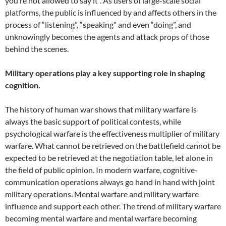
you’re not allowed to say it”. As users of large-scale social
platforms, the public is influenced by and affects others in the
process of “listening”, “speaking” and even “doing”, and
unknowingly becomes the agents and attack props of those
behind the scenes.
Military operations play a key supporting role in shaping
cognition.
The history of human war shows that military warfare is
always the basic support of political contests, while
psychological warfare is the effectiveness multiplier of military
warfare. What cannot be retrieved on the battlefield cannot be
expected to be retrieved at the negotiation table, let alone in
the field of public opinion. In modern warfare, cognitive-
communication operations always go hand in hand with joint
military operations. Mental warfare and military warfare
influence and support each other. The trend of military warfare
becoming mental warfare and mental warfare becoming