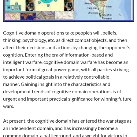
Cognitive domain operations take people’s will, beliefs,
thinking, psychology, etc. as direct combat objects, and then
affect their decisions and actions by changing the opponent’s
cognition. Entering the era of information-based and
intelligent warfare, cognitive domain warfare has become an
important form of great power game, with all parties striving
to achieve political goals in a relatively controllable
manner. Gaining insight into the characteristics and
development trends of cognitive domain operations is of
urgent and important practical significance for winning future
wars.
At present, the cognitive domain has entered the war stage as
an independent domain, and has increasingly become a
common domain, a battleground, and a weight for victory in