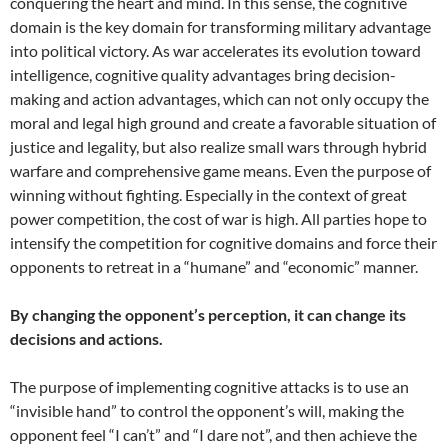
conquering the heart and mind. In this sense, the cognitive
domain is the key domain for transforming military advantage
into political victory. As war accelerates its evolution toward
intelligence, cognitive quality advantages bring decision-
making and action advantages, which can not only occupy the
moral and legal high ground and create a favorable situation of
justice and legality, but also realize small wars through hybrid
warfare and comprehensive game means. Even the purpose of
winning without fighting. Especially in the context of great
power competition, the cost of war is high. All parties hope to
intensify the competition for cognitive domains and force their
opponents to retreat in a “humane” and “economic” manner.
By changing the opponent’s perception, it can change its
decisions and actions.
The purpose of implementing cognitive attacks is to use an
“invisible hand” to control the opponent’s will, making the
opponent feel “I can’t” and “I dare not”, and then achieve the