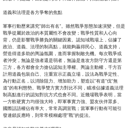
道義和法理是各方爭奪的焦點
軍事行動歷來講究“師出有名”。雖然戰爭形態加速演變，但是
戰爭從屬於政治的本質屬性不會改變；戰爭性質和人心向
背，仍是影響戰爭勝負的關鍵因素。認知域戰場上，佔據了
政治、道義、法理的制高點，就能夠贏得民心、道義支持，
營造得道多助的輿論氛圍，進而掌握制敵先機。每次戰爭或
者沖突，無論是強者還是弱者，無論是進攻方防守方還是第
三方，各方都會全力搶佔認知主導權、輿論主動權，千方百
計用道義包裝自己、注重宣示正義立場，設法為戰爭定性、
為行動正名，以消除阻力、增加助力，塑造以“有道”伐“無
道”的有利態勢。戰爭雙方實力對比不同，瞄准佔據道義法理
制高點進行的認知對抗方式也會不同。近幾場戰爭表明，當
一方軟硬實力均很強大時，即軍事實力強、盟友伙伴眾多、
國際話語權佔有率大，常常高調宣戰；當軍事行動有可能引
發連鎖反應時，則常常模糊處理“戰”的提法。