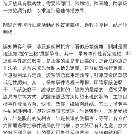
造天然具有戰略性，需要跨部門、跨領域、跨軍地、跨層級
一致協調行動，以求達到最佳傳播效果。
關鍵是奪控行動或活動的性質定義權、過程主導權、結局評
判權
認知博弈斗爭，涉及多個對抗方，看似紛繁復雜，關鍵是圍
繞認知域的“三權”展開爭奪。其一，爭奪事件性質定義權。即
這個事件該怎麼看，是正義的還是非正義的，是合法的還是
非法的。通常采取先發制人搶先定義、建群結盟強行定義、
信息壓制單方定義、設置議題套用定義等，引導塑造民眾形
成定性認知。其二，爭奪事件過程主導權。即這事該怎麼
干、不該怎麼干，誰做的是對的、誰做的是錯的，通常采取
設局布阱等方式，試圖按照己方所期望出現的狀態，主導目
標事件發展方向、快慢、暫停、繼續與終結。其三，爭奪事
件結局評判權。即對這事該怎麼評，誰是獲利方、誰是受損
方，誰是眼前的失利者、誰是長遠的受損者，等等。各方都
力圖通過掌控事件結局的評判權，放大於己有利之處、放大
於敵不利之處，目的是利用事件延伸效應，持續傷敵利己。