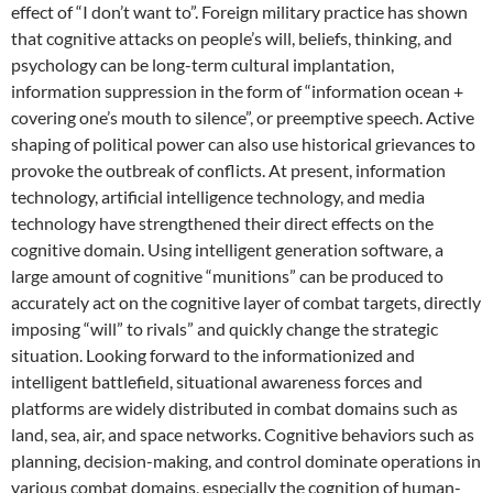
effect of “I don’t want to”. Foreign military practice has shown
that cognitive attacks on people’s will, beliefs, thinking, and
psychology can be long-term cultural implantation,
information suppression in the form of “information ocean +
covering one’s mouth to silence”, or preemptive speech. Active
shaping of political power can also use historical grievances to
provoke the outbreak of conflicts. At present, information
technology, artificial intelligence technology, and media
technology have strengthened their direct effects on the
cognitive domain. Using intelligent generation software, a
large amount of cognitive “munitions” can be produced to
accurately act on the cognitive layer of combat targets, directly
imposing “will” to rivals” and quickly change the strategic
situation. Looking forward to the informationized and
intelligent battlefield, situational awareness forces and
platforms are widely distributed in combat domains such as
land, sea, air, and space networks. Cognitive behaviors such as
planning, decision-making, and control dominate operations in
various combat domains, especially the cognition of human-