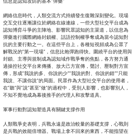
信息是認知攻防的基本“彈藥”
網絡信息時代，人類交流方式持續發生復雜深刻變化。現場
交互交往逐漸讓位於網絡在線連線，一些大型社交平台成為
認知博弈斗爭的主陣地、影響民眾認知的主渠道，以信息為
彈藥進行國際網絡封鎖權、話語控制權爭奪成為當今認知對
抗的主要行動之一。在這些平台上，各種短視頻成為公眾了
解戰況的“第一現場”，信息比炮彈跑得快。圍繞平台的使用與
封鎖、主導與規制成為認知域作戰爭奪的焦點，各方努力通
過操控社交平台來傳播、放大己方宣傳，聲討、壓制對方宣
傳，形成“我說的多、你說的少”“我說的對、你說的錯”“只能
我說、不讓你說”的局面。民眾作為大型社交平台的使用者，
在“聽”與“說”甚至“做”的過程中，受別人影響，也影響別人，
不知不覺地成為幕後推手的代理人和攻擊道具。
軍事行動對認知塑造具有關鍵支撐作用
人類戰爭史表明，兵戰永遠是政治較量的基礎支撐，心戰則
是兵戰的效能倍增器。戰場上拿不回來的東西，不能指望在